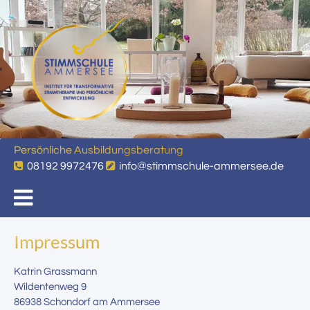
Persönliche Ausbildungsberatung
08192 9972476
info@stimmschule-ammersee.de
Impressum
Katrin Grassmann
Wildentenweg 9
86938 Schondorf am Ammersee